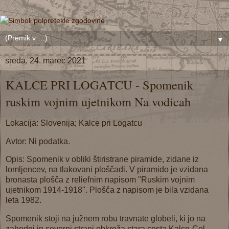
▼
sreda, 24. marec 2021
KALCE PRI LOGATCU - Spomenik
ruskim vojnim ujetnikom Na vodicah
Lokacija: Slovenija; Kalce pri Logatcu
Avtor: Ni podatka.
Opis:
Spomenik v obliki štiristrane piramide, zidane iz
lomljencev, na tlakovani ploščadi. V piramido je vzidana
bronasta plošča z reliefnim napisom "Ruskim vojnim
ujetnikom 1914-1918". Plošča z napisom je bila vzidana
leta 1982.
Spomenik stoji na južnem robu travnate globeli, ki jo na
zahodni in severni strani obkroža stara cesta Kalce-Col.